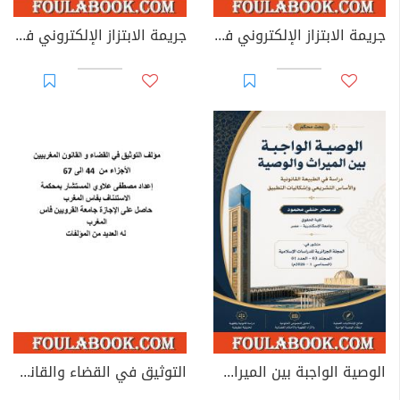
جريمة الابتزاز الإلكتروني في القوانين العربية
جريمة الابتزاز الإلكتروني في القانون الجزائري
الوصية الواجبة بين الميراث والوصية: دراسة في الطبيعة القانونية والأساس التشريعي وإشكاليات التطبيق
التوثيق في القضاء والقانون المغربيين - الأجزاء من 44 إلى 67