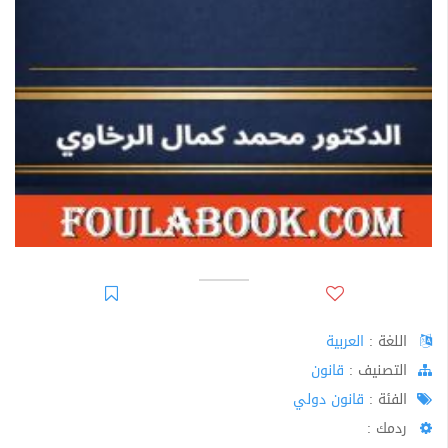
اللغة :
العربية
اﻟﺘﺼﻨﻴﻒ :
قانون
الفئة :
قانون دولي
ردمك :