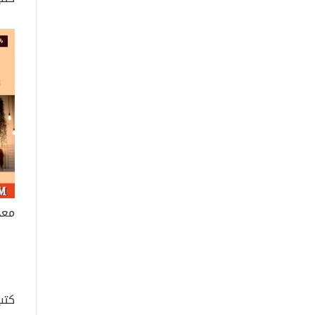
معج
كتب