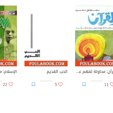
القرآن: محاولة لفهم عصري
الحب القديم
الإسلام: م
22
5
11