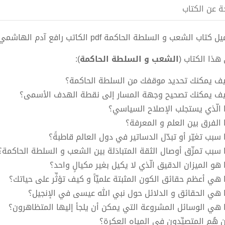
ة عن الكتاب
 كتاب الشعب و السلطة الحاكمة pdf الكاتب رافع آدم الهاشمي
هذا الكتاب (
الشعب و السلطة الحاكمة
):
يف يمكنك تحديد موقفك من السلطة الحاكمة؟
يف يمكنك تصحيح وجهة المسار إلى نقطة الهدف الأسمى؟
ا الّذي يستجلب الإصلاح السياسي؟
ا الفرق بين العلم و المعرفة؟
 سبب تغيّر أو تبدّل الدساتير في دول العالم قاطبةً؟
ا سبب تمزّق أوصال الثقة المتبادَلة بين الشعب و السلطة الحاكمة؟
 هو الميزان الدقيق الّذي لا يكيل بغير مكيالٍ واحد؟
 هي أعظم حقائق الكون المثبتة علميِّاً و كيف تؤثِّر على حياتك؟
ا هي الحقائق و الدلائل حول نبي الله عيسى في الإنجيل؟
ا هي الوسائل المشروعة التي يمكن أن يلجأ إليها المتظاهرون؟
ن هُم المتصيِّدون في المياه العكرة؟