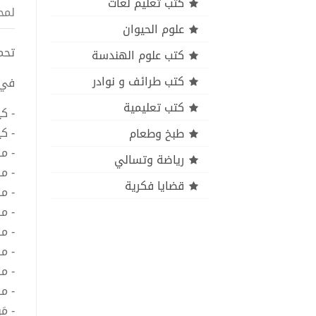
كتب تعليم لغات
لمح
علوم الحيوان
تحميل
كتب علوم الهندسة
كتب طرائف و نوادر
في 
كتب تعليمية
- ك
- ك
طبخ وطعام
- م
رياضة وتسالي
- م
قضايا فكرية
- ما
- م
- ما
- ما
- م
- م
- مَ