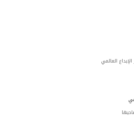
لإبداع العالمي
احبها