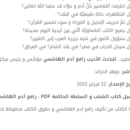
 اعترفت التفاسير بأنَّ آدم و حوَّاء قد عصيا الله تعالى؟
 التظاهرات حالة طبيعيَّة في البلاد؟
ل تمَّ تحريف الإنجيل و التوراة و سوء تفسير القرآن؟
 جميع الكتب السّماويَّة الّتي بين أيدينا اليوم صحيحة؟
ل ستؤول الأمور في شبه جزيرة العرب إلى التغيير؟
ل سيحل الخراب في مصر؟ في بلاد الشام؟ في العراق؟
مزيد..
للباحث الأديب رافع آدم الهاشمي
مؤسِّس و رئيس مركز ا
اشر
: جوهر الخرائد
يخ الإصدار
: 22 فبراير 2022
ل كتاب الشعب و السلطة الحاكمة PDF - رافع آدم الهاشمي
 الكتاب من تأليف رافع آدم الهاشمي و حقوق الكتاب محفوظة لص