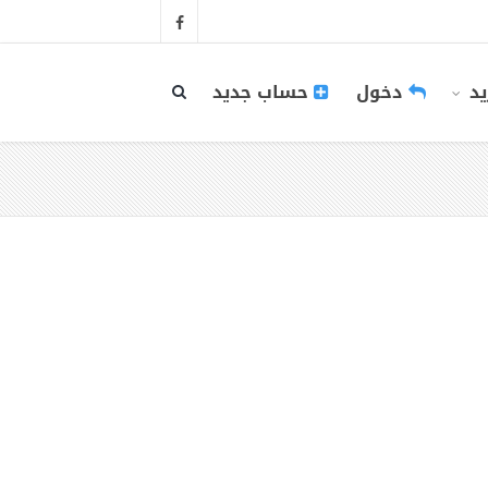
يد
دخول
حساب جديد