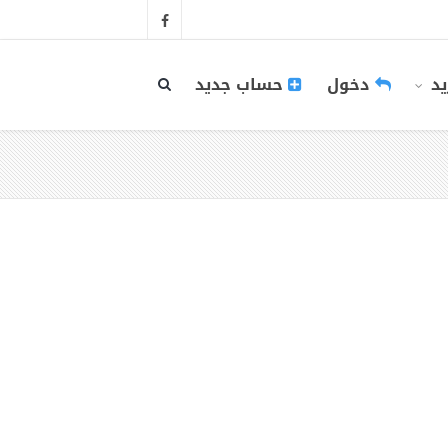
يد
دخول
حساب جديد