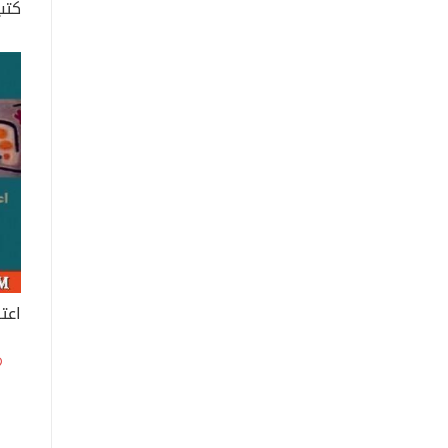
كتب
اعت