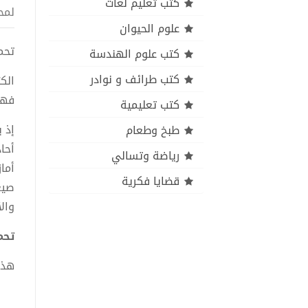
كتب تعليم لغات
لمح
علوم الحيوان
تحميل
كتب علوم الهندسة
كتب طرائف و نوادر
الك
فهو
كتب تعليمية
إذ 
طبخ وطعام
أحا
رياضة وتسالي
أما
قضايا فكرية
صيغ
وال
تحمي
هذا