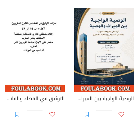
الوصية الواجبة بين الميراث والوصية: دراسة في الطبيعة القانونية والأساس التشريعي وإشكاليات التطبيق
التوثيق في القضاء والقانون المغربيين - الأجزاء من 44 إلى 67