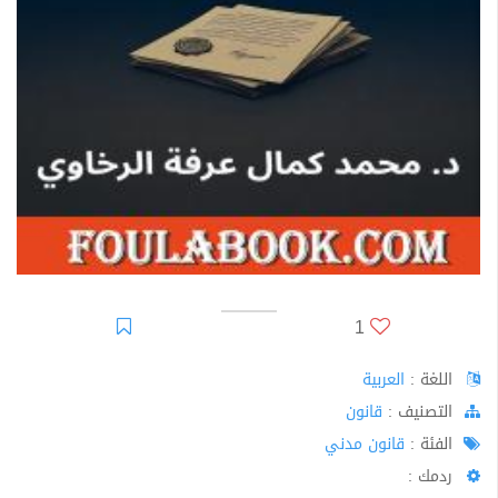
1
اللغة :
العربية
اﻟﺘﺼﻨﻴﻒ :
قانون
الفئة :
قانون مدني
ردمك :