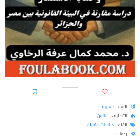
اللغة :
العربية
اﻟﺘﺼﻨﻴﻒ :
قانون
الفئة :
دراسات مقارنة
ردمك :