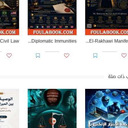
EL-RAKHAWI MONOGRAPH on Diplomatic Immunities
Prisoner of Perception: The El-Rakhawi Manifesto
 ذات صلة