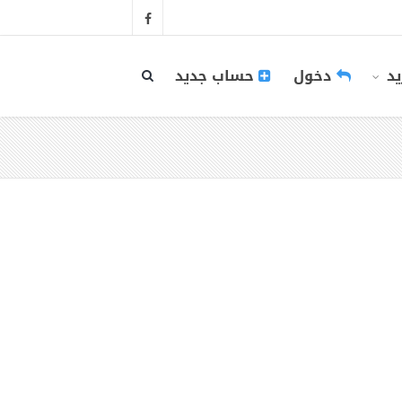
يد
دخول
حساب جديد