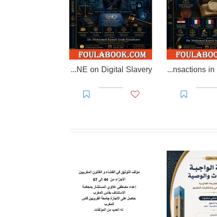
EL-RAKHAWI DOCTRINE on Digital Slavery
EL RAKHAWI MIND on the Doctrine of Simulation and Sham Transactions in Civil Law