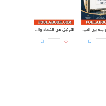
الوصية الواجبة بين الميراث والوصية: دراسة في الطبيعة القانونية والأساس التشريعي وإشكاليات التطبيق
التوثيق في القضاء والقانون المغربيين - الأجزاء من 44 إلى 67