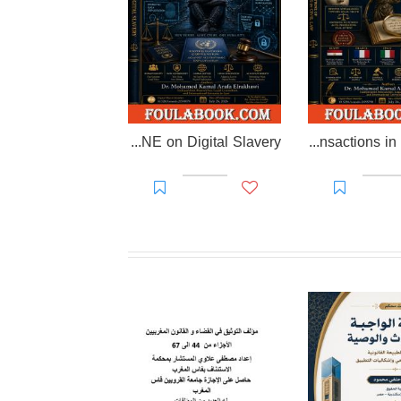
EL-RAKHAWI DOCTRINE on Digital Slavery
EL RAKHAWI MIND on the Doctrine of Simulation and Sham Transactions in Civil Law