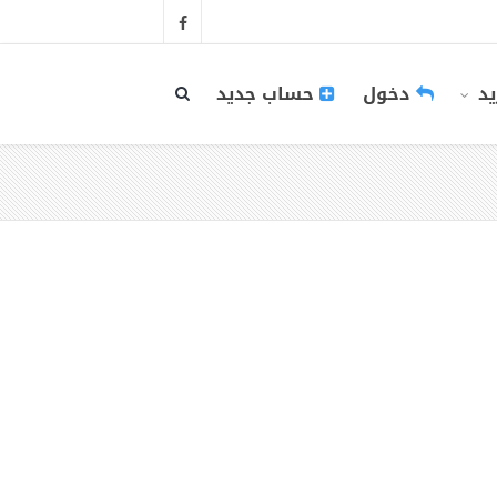
يد
دخول
حساب جديد