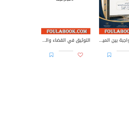
الوصية الواجبة بين الميراث والوصية: دراسة في الطبيعة القانونية والأساس التشريعي وإشكاليات التطبيق
التوثيق في القضاء والقانون المغربيين - الأجزاء من 44 إلى 67