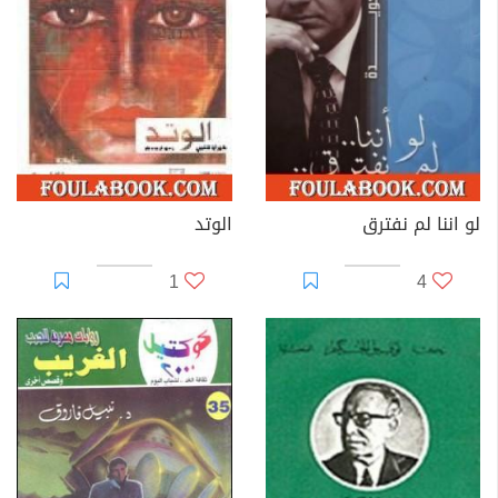
لو اننا لم نفترق
الوتد
1
4