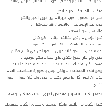
تحميل كتاب السوار وقصص أخرى pdf الكاتب مايكل يوسف
منذ بدء الخليقة .. صراع ابدي ...
على مر العصور .. حرب مريرة .. بين قوى الخير والشر
حرب ضد الإنسانية .. والانسان هو محورها …
والإنسان هو الهدف …
تمر الازمان .. وفى مختلف البقاع .. هو كائن ..
فى مختلف الثقافات .. والاجناس … هو موجود ..
هو فرعونى … هو قائد حربى … هو لص في شارع مظلم …
حتى ولو كان عجوز متكئ على عصا .. فهو موجود ..
مهما تكن ثقافتك .. أو تعليمك … هو يعلم جيدا ما تريد ..
وهو قادم للمساعدة .. ولكن ليس بالضرورة مساعدتك انت ..
تذكر ان ليس كل ما يلمع ذهب … حتى ولو كان سوار .. سوار
ذهبي ...
تحميل كتاب السوار وقصص أخرى PDF - مايكل يوسف
هذا الكتاب من تأليف مايكل يوسف و حقوق الكتاب محفوظة