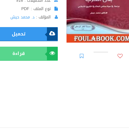
عدد التحميلات : 916
نوع الملف : PDF
المؤلف :
د. محمد حبش
تحميل
قراءة