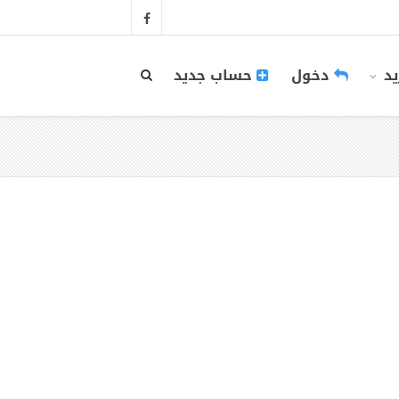
يد
دخول
حساب جديد