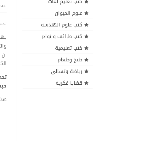
كتب تعليم لغات
لمح
علوم الحيوان
تحمي
كتب علوم الهندسة
كتب طرائف و نوادر
يهد
وال
كتب تعليمية
بن 
طبخ وطعام
الك
رياضة وتسالي
قضايا فكرية
حب
هذا