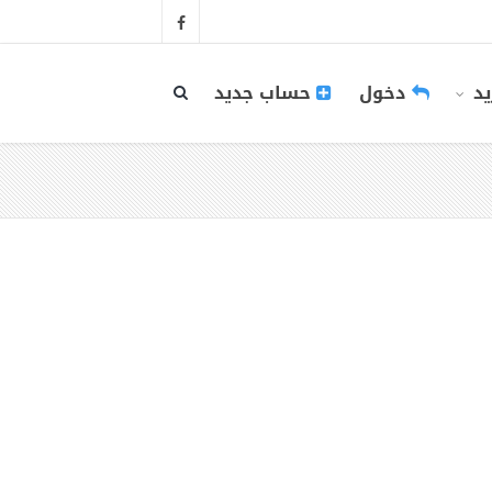
يد
دخول
حساب جديد