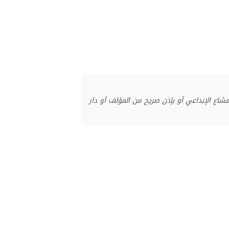
منشور بموجب ترخيص المشاع الإبداعي أو بإذن صريح من المؤلف أو دار