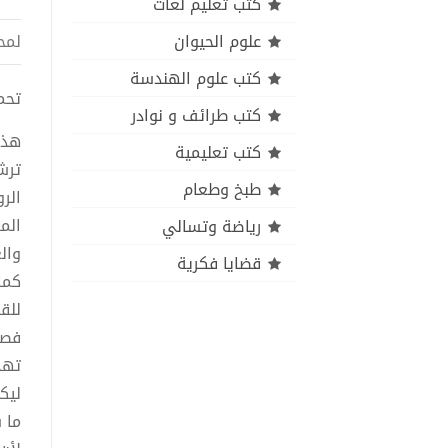
كتب تعليم لغات
علوم الحيوان
لمح
كتب علوم الهندسة
تحميل
كتب طرائف و نوادر
هذه
كتب تعليمية
ترشي
طبخ وطعام
الر
الم
رياضة وتسالي
وال
قضايا فكرية
كما
للقا
فصو
تهد
ليك
ما 