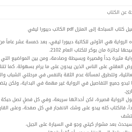
ة عن الكتاب
 كتاب السباحة إلى المنزل pdf الكاتب ديبورا ليفي
 الرواية هي الأولى للكاتبة ديبورا ليفي، بعد خمسة عشر عاماً من 
حها لجائزة مان بوكر للكتاب العام 2102.
واية مثيرة جداً وقصيرة وبسيطة وصادمة، ومن بين المواضيع التي تت
رض العقلي على الناس الذين يبدون على ما يرام بسهولة. كما تتنا
عائلية، وتتطرق لمسألة عدم الثقة بالنفس في مرحلتي الشباب وال
 تبدو جميع التفاصيل في الرواية غير مهمة في البداية، ولكن يتضح
رئ.
ل الرواية قصيرة، لكن أحداثها سريعة، وفي كل فصلٍ تصل حبكة ما 
أ، فالكتاب كله يبدو على وشك الانفجار في كل صفحة، وعلى القارئ
تشف
سيحدث بعد مشوار كيتي وجو في السيارة على الجبل،