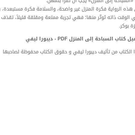
 «السباحة إلى المنزل» يجب أن تُقرأ بتمهل.
هذه الرواية فكرة المنزل غير واضحة، والسلامة فكرة مستبعدة، وي
 الوقت ذاته تَوتّر منها؛ فهي تجربة ممتعة ومقلقة قليلاً، تقذف 
ة بوكر.
 كتاب السباحة إلى المنزل PDF - ديبورا ليفي
 الكتاب من تأليف ديبورا ليفي و حقوق الكتاب محفوظة لصاحبها