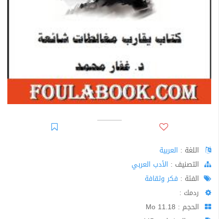
اللغة :
العربية
اﻟﺘﺼﻨﻴﻒ :
الأدب العربي
الفئة :
فكر وثقافة
ردمك :
الحجم : 11.18 Mo