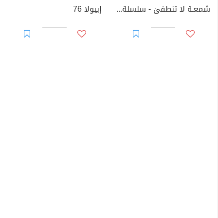
شمعـة لا تنطفئ - سلسلة زهور
إيبولا 76