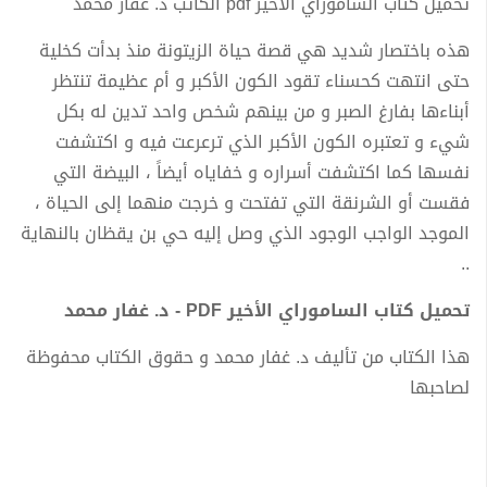
تحميل كتاب الساموراي الأخير pdf الكاتب د. غفار محمد
هذه باختصار شديد هي قصة حياة الزيتونة منذ بدأت كخلية
حتى انتهت كحسناء تقود الكون الأكبر و أم عظيمة تنتظر
أبناءها بفارغ الصبر و من بينهم شخص واحد تدين له بكل
شيء و تعتبره الكون الأكبر الذي ترعرعت فيه و اكتشفت
نفسها كما اكتشفت أسراره و خفاياه أيضاً ، البيضة التي
فقست أو الشرنقة التي تفتحت و خرجت منهما إلى الحياة ،
الموجد الواجب الوجود الذي وصل إليه حي بن يقظان بالنهاية
..
تحميل كتاب الساموراي الأخير PDF - د. غفار محمد
هذا الكتاب من تأليف د. غفار محمد و حقوق الكتاب محفوظة
لصاحبها