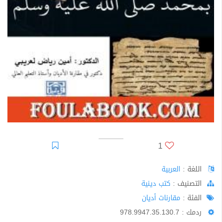
1
اللغة :
العربية
اﻟﺘﺼﻨﻴﻒ :
كتب دينية
الفئة :
مقارنات أديان
ردمك : 978.9947.35.130.7