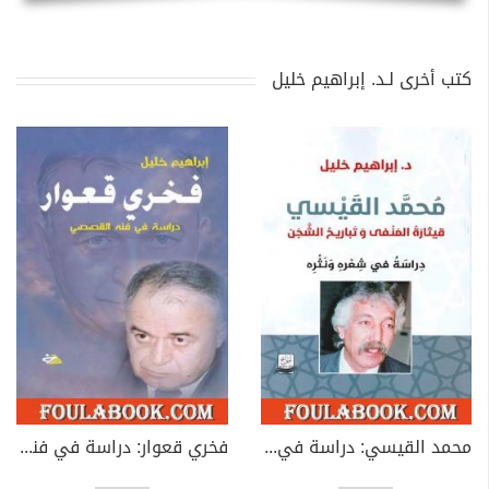
كتب أخرى لـد. إبراهيم خليل
محمد القيسي: دراسة في شعره ونثره
فخري قعوار: دراسة في فنه القصصي