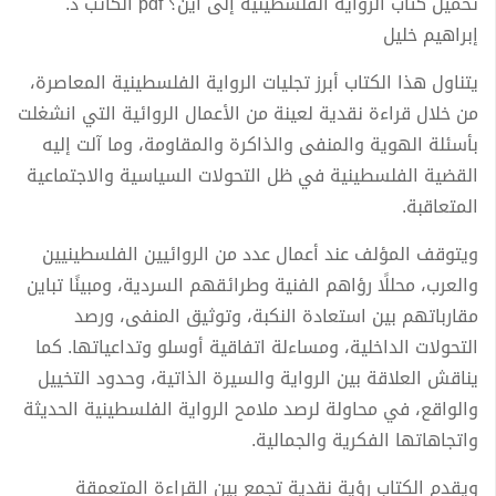
تحميل كتاب الرواية الفلسطينية إلى أين؟ pdf الكاتب د.
إبراهيم خليل
يتناول هذا الكتاب أبرز تجليات الرواية الفلسطينية المعاصرة،
من خلال قراءة نقدية لعينة من الأعمال الروائية التي انشغلت
بأسئلة الهوية والمنفى والذاكرة والمقاومة، وما آلت إليه
القضية الفلسطينية في ظل التحولات السياسية والاجتماعية
المتعاقبة.
ويتوقف المؤلف عند أعمال عدد من الروائيين الفلسطينيين
والعرب، محللًا رؤاهم الفنية وطرائقهم السردية، ومبينًا تباين
مقارباتهم بين استعادة النكبة، وتوثيق المنفى، ورصد
التحولات الداخلية، ومساءلة اتفاقية أوسلو وتداعياتها. كما
يناقش العلاقة بين الرواية والسيرة الذاتية، وحدود التخييل
والواقع، في محاولة لرصد ملامح الرواية الفلسطينية الحديثة
واتجاهاتها الفكرية والجمالية.
ويقدم الكتاب رؤية نقدية تجمع بين القراءة المتعمقة