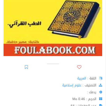
اللغة :
العربية
اﻟﺘﺼﻨﻴﻒ :
علوم إسلامية
ردمك :
الحجم : 0.46 Mo
عدد الصفحات : 64