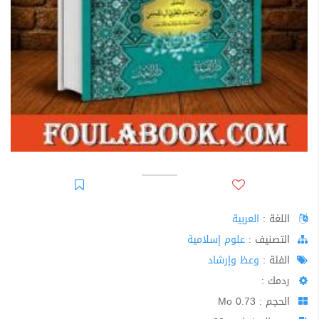
اللغة :
العربية
اﻟﺘﺼﻨﻴﻒ :
علوم إسلامية
الفئة :
وعظ وإرشاد
ردمك :
الحجم : 0.73 Mo