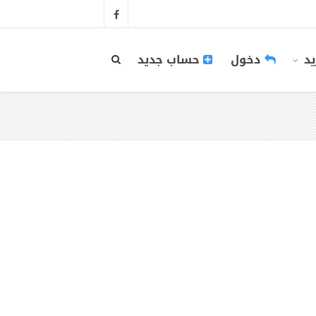
يد
دخول
حساب جديد