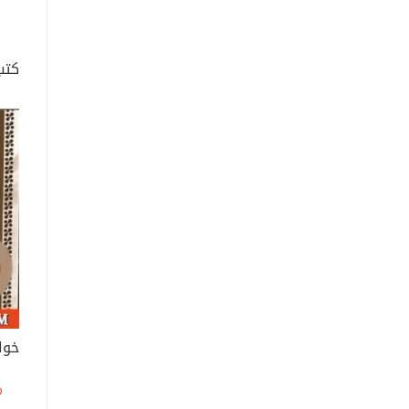
كتب
خوا