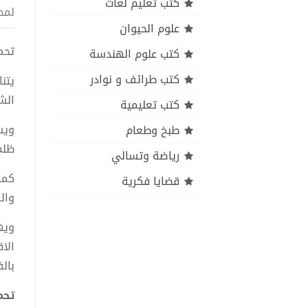
كتب تعليم لغات
لمح
علوم الحيوان
تحميل
كتب علوم الهندسة
كتب طرائف و نوادر
يتن
الش
كتب تعليمية
ويس
طبخ وطعام
ظلم
رياضة وتسالي
كما
قضايا فكرية
وال
ويه
الا
بال
تحمي