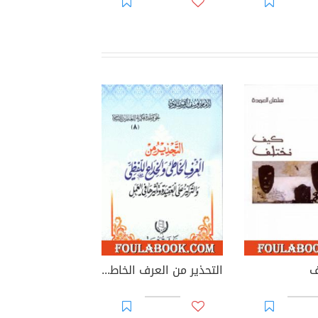
ف
التحذير من العرف الخاطئ والخداع اللفظي