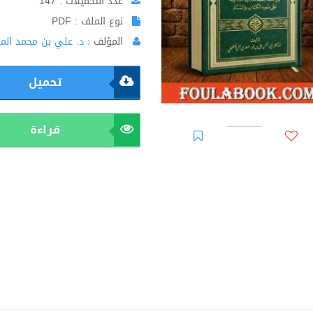
عدد التحميلات : 147
نوع الملف : PDF
المؤلف :
د. علي بن محمد الم
تحميل
قراءة