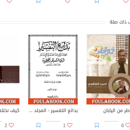
 ذات صلة
طر من اليابان
بدائع التفسير - المجلد الثاني
كيف نختل
2
1
6