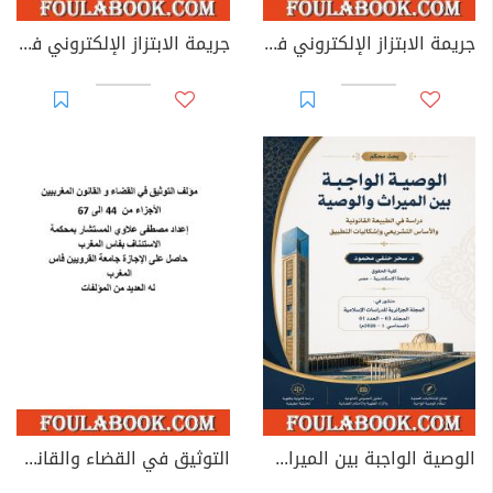
جريمة الابتزاز الإلكتروني في القوانين العربية
جريمة الابتزاز الإلكتروني في القانون الجزائري
الوصية الواجبة بين الميراث والوصية: دراسة في الطبيعة القانونية والأساس التشريعي وإشكاليات التطبيق
التوثيق في القضاء والقانون المغربيين - الأجزاء من 44 إلى 67