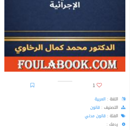
1
اللغة :
العربية
اﻟﺘﺼﻨﻴﻒ :
قانون
الفئة :
قانون مدني
ردمك :