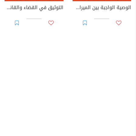
الوصية الواجبة بين الميراث والوصية: دراسة في الطبيعة القانونية والأساس التشريعي وإشكاليات التطبيق
التوثيق في القضاء والقانون المغربيين - الأجزاء من 44 إلى 67