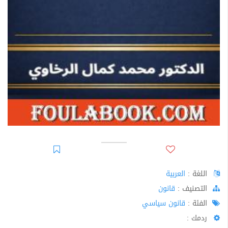
اللغة :
العربية
اﻟﺘﺼﻨﻴﻒ :
قانون
الفئة :
قانون سياسي
ردمك :