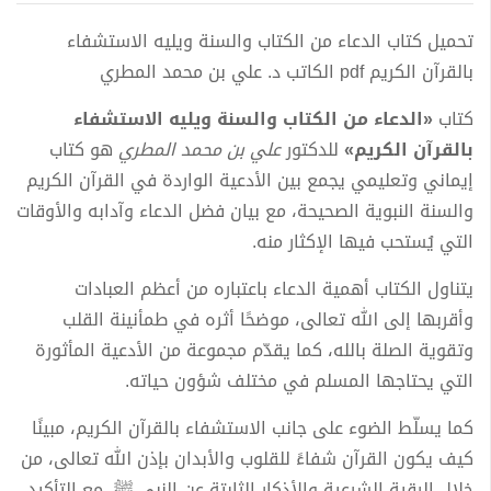
تحميل كتاب الدعاء من الكتاب والسنة ويليه الاستشفاء
بالقرآن الكريم pdf الكاتب د. علي بن محمد المطري
كتاب
«الدعاء من الكتاب والسنة ويليه الاستشفاء
بالقرآن الكريم»
للدكتور
علي بن محمد المطري
هو كتاب
إيماني وتعليمي يجمع بين الأدعية الواردة في القرآن الكريم
والسنة النبوية الصحيحة، مع بيان فضل الدعاء وآدابه والأوقات
التي يُستحب فيها الإكثار منه.
يتناول الكتاب أهمية الدعاء باعتباره من أعظم العبادات
وأقربها إلى الله تعالى، موضحًا أثره في طمأنينة القلب
وتقوية الصلة بالله، كما يقدّم مجموعة من الأدعية المأثورة
التي يحتاجها المسلم في مختلف شؤون حياته.
كما يسلّط الضوء على جانب الاستشفاء بالقرآن الكريم، مبينًا
كيف يكون القرآن شفاءً للقلوب والأبدان بإذن الله تعالى، من
خلال الرقية الشرعية والأذكار الثابتة عن النبي ﷺ، مع التأكيد