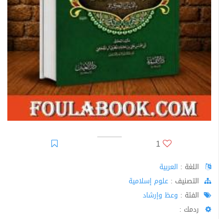
1
اللغة :
العربية
اﻟﺘﺼﻨﻴﻒ :
علوم إسلامية
الفئة :
وعظ وإرشاد
ردمك :