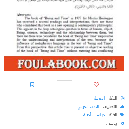
اللغة :
العربية
اﻟﺘﺼﻨﻴﻒ :
الأدب العربي
الفئة :
دراسات أدبية
ردمك :