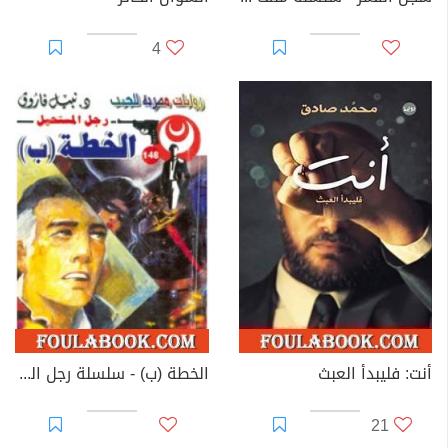
4
أنت: فليبدأ العبث
الخطة (ب) - سلسلة رجل المستحيل
21