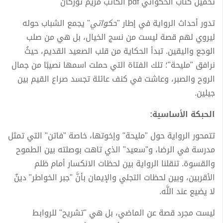
تحميل كتاب الحكواتي pdf الكاتب مريم توركان
​تدور أحداث الرواية في إطار "
حكواتي
" يجمع الشباب حوله
ليروي لهم قصة ليست من نسج الخيال، بل هي من صلب
الوجع واليقين. تبدأ الحكاية من قلب الصعيد القديم، حيثُ
نرافق "مليحة"؛ تلك الفتاة التي حملت اسمها نصيبًا من جمال
الروح والصبر، وعاشت في كنف عائلة تجسد صراع القيم بين
جيلين.
​الحبكة الأساسية:
​تتمحور الرواية حول "مليحة" وإخوتها، خاصة "فاتن" التي تمثل
مدرسة في الرضا، و"سعيد" الذي تاهت بوصلته بين الطموح
والقسوة. تنقلنا الرواية بين لحظات الانكسار أمام ظلم
الأقربين، وبين لحظات التجلي والإيمان بأنَّ "جبر الخواطر" دينٌ
لا يضيع عند اللَّه.
​ليست مجرد قصة عن الماضي، بل هي "تشريح" للروابط