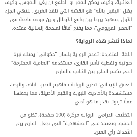
العائلية، وكيف يمكن للفقر أو الطمع أن يغير النفوس، وكيف
يظل "اليقين باللَّه" هو القشة التي تنقذ الغريق. ينتهي الجزء
الأول بتمهيد يربط بين واقع الأبطال وبين نبوءة قادمة في
"العصر المريومي"، مما يفتح آفاقًا لملحمة إنسانية ممتدة.
​لماذا تُنشر هذه الرواية؟
​اللغة المتفردة: تُقدم الرواية بلسان "حكواتي" يمتلك نبرة
صوتية ولفظية تأسر القارئ، مستخدمة "العامية المحترمة"
التي تكسر الحاجز بين الكاتب والقارئ.
​العمق الإيماني: تطرح الرواية مفاهيم الصبر، البلاء، والرضا،
مستشهدة بالأحاديث النبوية والقيم الأصيلة، مما يجعلها
عملًا تربويًا بقدر ما هو أدبي.
​التكثيف الدرامي: الرواية مركزة (100 صفحة)، تخلو من
الحشو، وتعتمد على "المشهدية" التي تجعل القارئ يرى
الأحداث رأي العين.