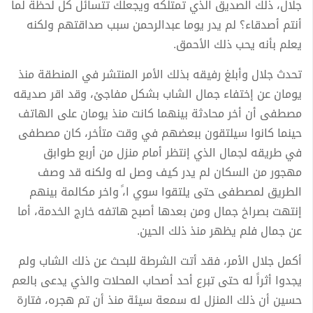
جلال، ذلك الصديق الذي تمتلكه ويجعلك تتسائل كل لحظة لما
أنتم أصدقاء؟ لم يدر يوما عبدالرحمن سبب صداقتهم ولكنه
يعلم بأنه يحب ذلك الأحمق.
تحدث جلال وأبلغ رفيقه بذلك الأمر المنتشر في المنطقة منذ
يومان عن إختفاء جمال الشاب بشكل مفاجئ، وقد اقر صديقه
مصطفى أن أخر محادثة بينهما كانت منذ يومان على الهاتف
حينما كانوا سيلتقون ببعضهم في وقت متأخر، كان مصطفى
في طريقه لجمال الذي إنتظر أمام منزل من أربع طوابق
مهجور من السكان لم يدر كيف وصل له ولكنه قد وصف
الطريق لمصطفى حتى يلتقوا سوي ا،ً واخر مكالمة بينهم
إنتهت بصراخ جمال ومن بعدها أصبح هاتفه خارج الخدمة، أما
عن جمال فلم يظهر منذ ذلك الحين.
أكمل جلال الأمر، فقد أتت الشرطة للبحث عن ذلك الشاب ولم
يجدوا أثراً له حتى تبرع أحد أصحاب المحلات والذي يدعى بالعم
حسين أن ذلك المنزل له سمعة سيئة منذ أن تم هجره، فتارة