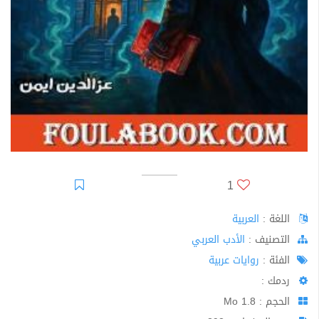
1
اللغة :
العربية
اﻟﺘﺼﻨﻴﻒ :
الأدب العربي
الفئة :
روايات عربية
ردمك :
الحجم : 1.8 Mo