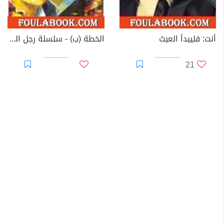
أنت: فليبدأ العبث
الخطة (ب) - سلسلة رجل المستحيل
21