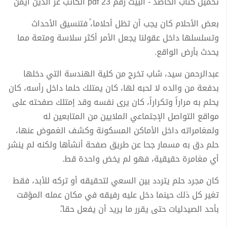
تحميل كتاب الحاصد - البيت رقم 23 pdf الكاتب عز الدين أيمن
بعض الأحلام كان يجب أن تظل أحلاما،ً فتنسيق الأحداث
وتسلسلها داخل عقولنا يجعل الأمر أكثر سلاسة ومتعة مما
يحدث بأرض الواقع.
عبدالرحمن سيد، شاب تخرج من كلية الهندسة التي دخلها
بدفعة من والده لا لحبه لها، كان يمتلك حلما داخل رأسه، كان
يحلم به مراراً وتكراراً، كان يرى نفسه وقد إمتلك صفحته على
مواقع التواصل الإجتماعي الملايين من المتابعين له
ولمغامراته داخل الأماكن المسكونة وكشف الغموض عنها،
حلم دق به مسمار جحا عن طريق صفحة أنشأها ولكنه لم ينشر
أي مغامرة حقيقية، فهو لم يخض واحدة قط.
كان مجرد حلم يتردد بين السعي لتحقيقه أو تركه للأبد، فقط
تغير كل ذلك حينما دخل عليه رفيقه في مكان عمله المؤقت
بأحد الصيدليات حتى يقرر ما يريد أن يفعل حقا.ً