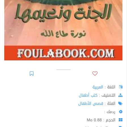
اللغة :
العربية
اﻟﺘﺼﻨﻴﻒ :
كتب أطفال
الفئة :
قصص الأطفال
ردمك :
الحجم : 0.88 Mo