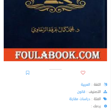
اللغة :
العربية
اﻟﺘﺼﻨﻴﻒ :
قانون
الفئة :
دراسات مقارنة
ردمك :