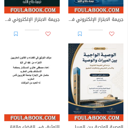
جريمة الابتزاز الإلكتروني في القوانين العربية
جريمة الابتزاز الإلكتروني في القانون الجزائري
الوصية الواجبة بين الميراث والوصية: دراسة في الطبيعة القانونية والأساس التشريعي وإشكاليات التطبيق
التوثيق في القضاء والقانون المغربيين - الأجزاء من 44 إلى 67