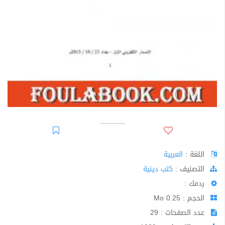
اللغة :
العربية
اﻟﺘﺼﻨﻴﻒ :
كتب دينية
ردمك :
الحجم : 0.25 Mo
عدد الصفحات : 29