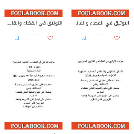
التوثيق في القضاء والقانون المغربيين - الأجزاء من 44 إلى 67
التوثيق في القضاء والقانون المغربيين: تغيير مؤسسات جامعية - يوليوز 2026