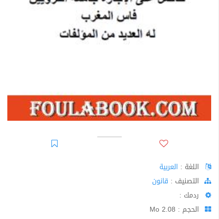
اللغة :
العربية
اﻟﺘﺼﻨﻴﻒ :
قانون
ردمك :
الحجم : 2.08 Mo