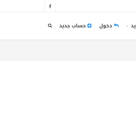
يد
دخول
حساب جديد