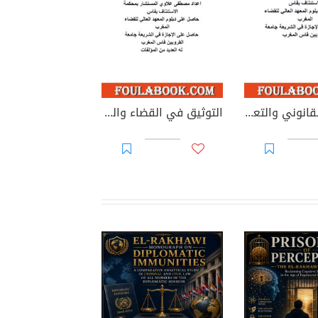
التدقيق القانوني والتعاقدي للحسابات السنوية للأحزاب السياسية
التوثيق في القضاء والقانون المغربيين - الجزء 69