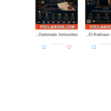
EL-RAKHAWI MONOGRAPH on Diplomatic Immunities
Prisoner of Perception: The El-Rakhawi Manifesto