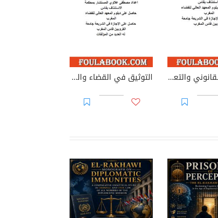
التدقيق القانوني والتعاقدي للحسابات السنوية للأحزاب السياسية
التوثيق في القضاء والقانون المغربيين - الجزء 69