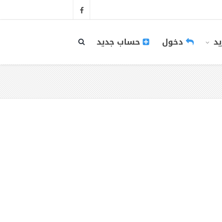
يد
دخول
حساب جديد