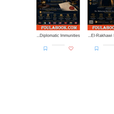
EL-RAKHAWI MONOGRAPH on Diplomatic Immunities
Prisoner of Perception: The El-Rakhawi Manifesto