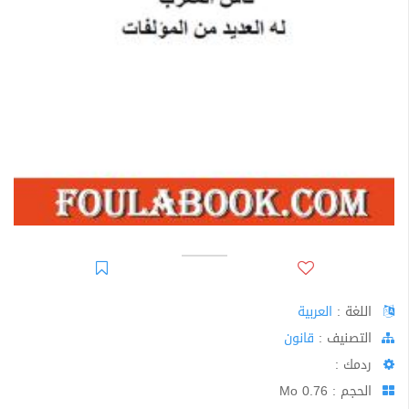
اللغة :
العربية
اﻟﺘﺼﻨﻴﻒ :
قانون
ردمك :
الحجم : 0.76 Mo