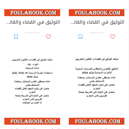
التوثيق في القضاء والقانون المغربيين - الأجزاء من 44 إلى 67
التوثيق في القضاء والقانون المغربيين: تغيير مؤسسات جامعية - يوليوز 2026