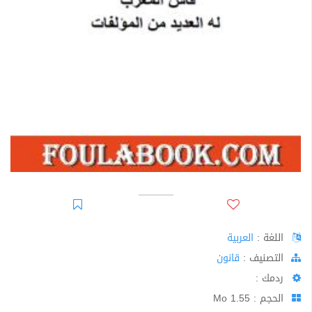
اللغة :
العربية
اﻟﺘﺼﻨﻴﻒ :
قانون
ردمك :
الحجم : 1.55 Mo