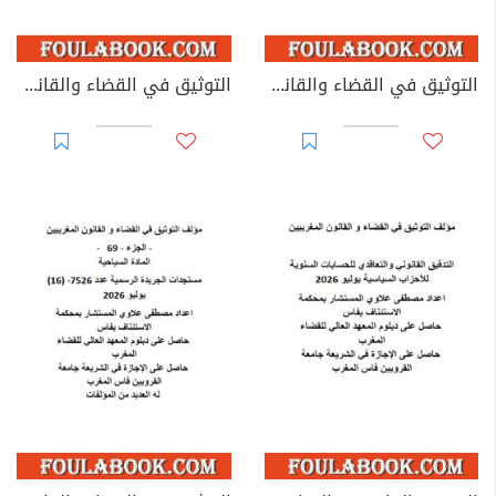
التوثيق في القضاء والقانون المغربيين - الأجزاء من 44 إلى 67
التوثيق في القضاء والقانون المغربيين: تغيير مؤسسات جامعية - يوليوز 2026