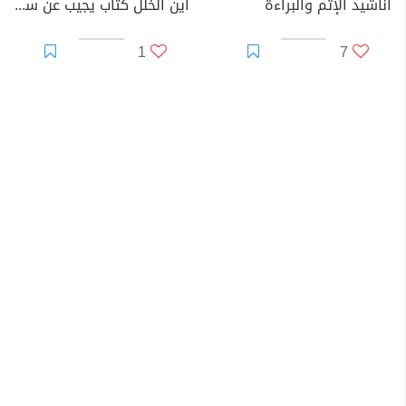
أناشيد الإثم والبراءة
أين الخلل كتاب يجيب عن سؤال عمره 200 عام
1
7