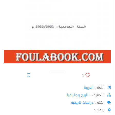
1
اللغة :
العربية
اﻟﺘﺼﻨﻴﻒ :
تاريخ وجغرافيا
الفئة :
دراسات تاريخية
ردمك :