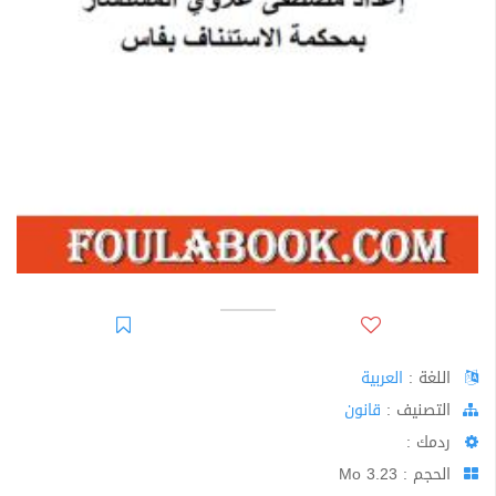
اللغة :
العربية
اﻟﺘﺼﻨﻴﻒ :
قانون
ردمك :
الحجم : 3.23 Mo