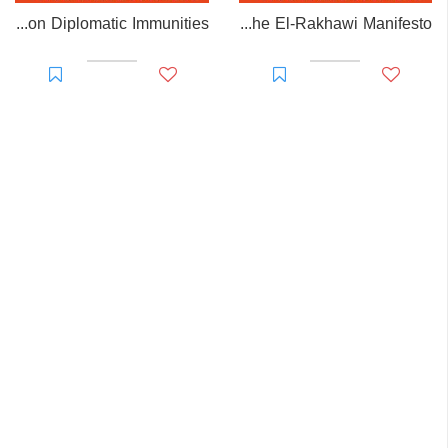
EL-RAKHAWI MONOGRAPH on Diplomatic Immunities
Prisoner of Perception: The El-Rakhawi Manifesto