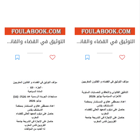
التوثيق في القضاء والقانون المغربيين - الأجزاء من 44 إلى 67
التوثيق في القضاء والقانون المغربيين: تغيير مؤسسات جامعية - يوليوز 2026