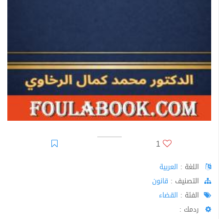
1
اللغة :
العربية
اﻟﺘﺼﻨﻴﻒ :
قانون
الفئة :
القضاء
ردمك :