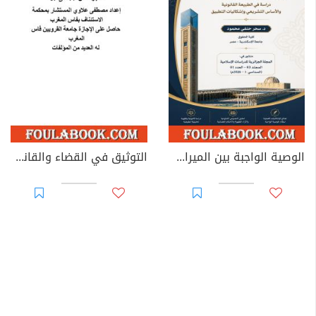
الوصية الواجبة بين الميراث والوصية: دراسة في الطبيعة القانونية والأساس التشريعي وإشكاليات التطبيق
التوثيق في القضاء والقانون المغربيين - الأجزاء من 44 إلى 67