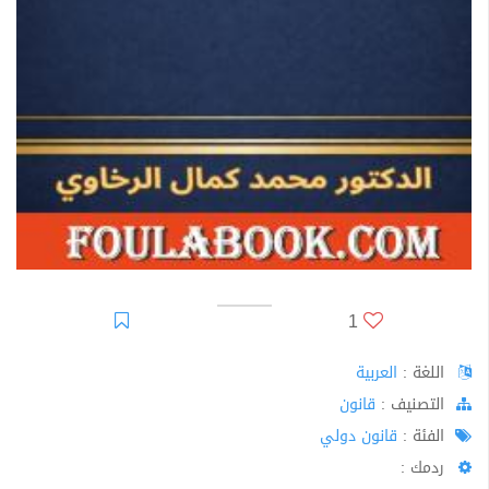
1
اللغة :
العربية
اﻟﺘﺼﻨﻴﻒ :
قانون
الفئة :
قانون دولي
ردمك :