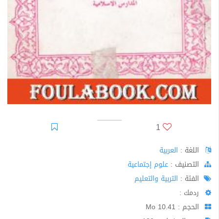
1
اللغة :
العربية
اﻟﺘﺼﻨﻴﻒ :
علوم إجتماعية
الفئة :
التربية والتعليم
ردمك :
الحجم : 10.41 Mo