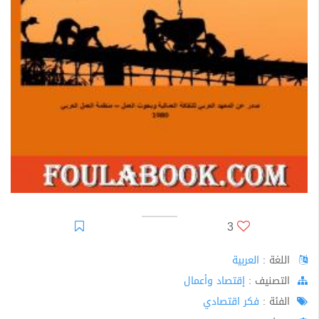
3
اللغة :
العربية
اﻟﺘﺼﻨﻴﻒ :
إقتصاد وأعمال
الفئة :
فكر اقتصادي