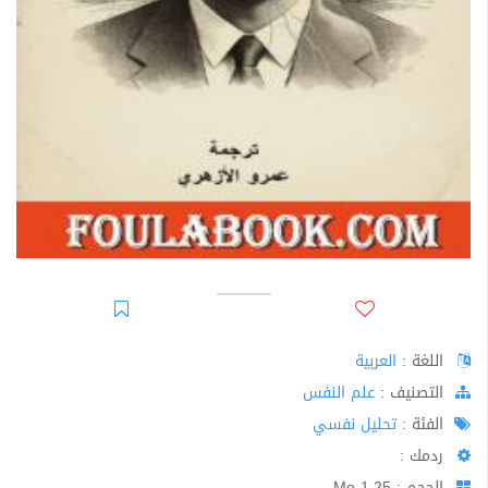
اللغة :
العربية
اﻟﺘﺼﻨﻴﻒ :
علم النفس
الفئة :
تحليل نفسي
ردمك :
الحجم : 1.25 Mo