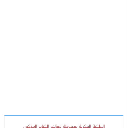
الملكية الفكرية محفوظة لمؤلف الكتاب المذكور.