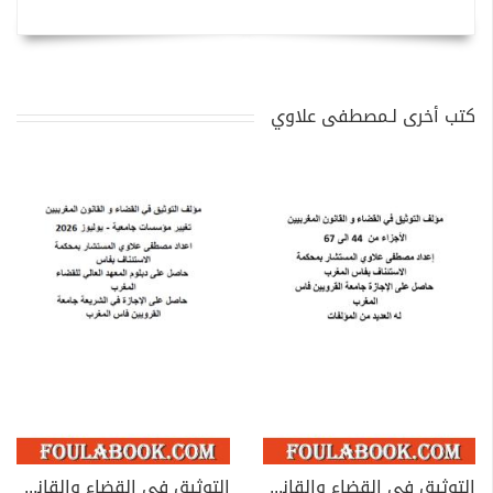
كتب أخرى لـمصطفى علاوي
التوثيق في القضاء والقانون المغربيين - الأجزاء من 44 إلى 67
التوثيق في القضاء والقانون المغربيين: تغيير مؤسسات جامعية - يوليوز 2026