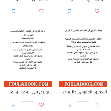
التدقيق القانوني والتعاقدي للحسابات السنوية للأحزاب السياسية
التوثيق في القضاء والقانون المغربيين - الجزء 69