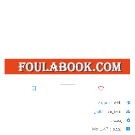
اللغة :
العربية
اﻟﺘﺼﻨﻴﻒ :
قانون
ردمك :
الحجم : 1.47 Mo