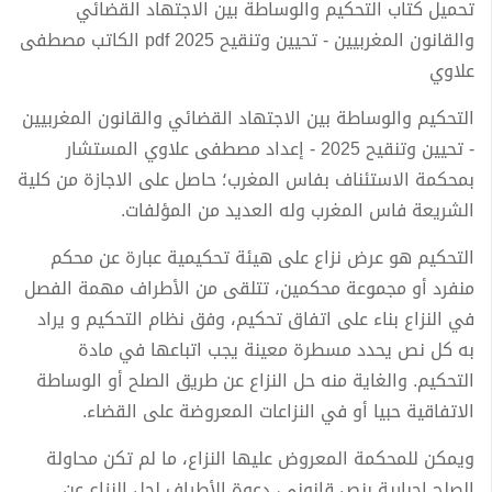
تحميل كتاب التحكيم والوساطة بين الاجتهاد القضائي
والقانون المغربيين - تحيين وتنقيح 2025 pdf الكاتب مصطفى
علاوي
التحكيم والوساطة بين الاجتهاد القضائي والقانون المغربيين
- تحيين وتنقيح 2025 - إعداد مصطفى علاوي المستشار
بمحكمة الاستئناف بفاس المغرب؛ حاصل على الاجازة من كلية
الشريعة فاس المغرب وله العديد من المؤلفات.
التحكيم هو عرض نزاع على هيئة تحكيمية عبارة عن محكم
منفرد أو مجموعة محكمين، تتلقى من الأطراف مهمة الفصل
في النزاع بناء على اتفاق تحكيم، وفق نظام التحكيم و يراد
به كل نص يحدد مسطرة معينة يجب اتباعها في مادة
التحكيم. والغاية منه حل النزاع عن طريق الصلح أو الوساطة
الاتفاقية حبيا أو في النزاعات المعروضة على القضاء.
ويمكن للمحكمة المعروض عليها النزاع، ما لم تكن محاولة
الصلح إجبارية بنص قانوني، دعوة الأطراف لحل النزاع عن