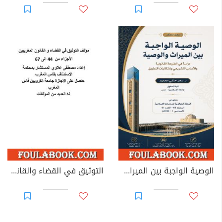
الوصية الواجبة بين الميراث والوصية: دراسة في الطبيعة القانونية والأساس التشريعي وإشكاليات التطبيق
التوثيق في القضاء والقانون المغربيين - الأجزاء من 44 إلى 67