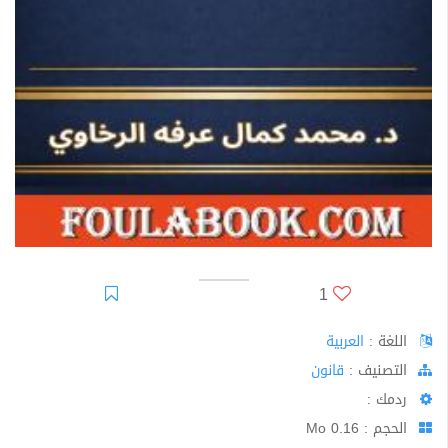
1
اللغة :
العربية
اﻟﺘﺼﻨﻴﻒ :
قانون
ردمك :
الحجم : 0.16 Mo