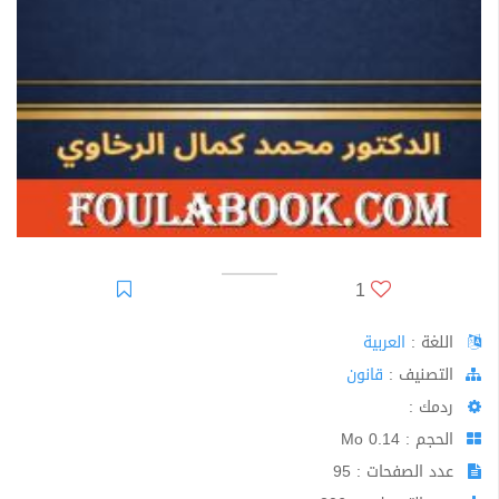
1
اللغة :
العربية
اﻟﺘﺼﻨﻴﻒ :
قانون
ردمك :
الحجم : 0.14 Mo
عدد الصفحات : 95