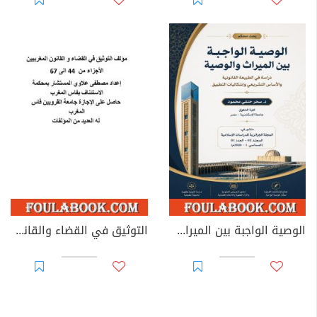
الوصية الواجبة بين الميراث والوصية: دراسة في الطبيعة القانونية والأساس التشريعي وإشكاليات التطبيق
التوثيق في القضاء والقانون المغربيين - الأجزاء من 44 إلى 67