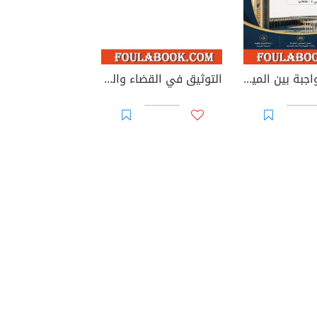
الوصية الواجبة بين الميراث والوصية: دراسة في الطبيعة القانونية والأساس التشريعي وإشكاليات التطبيق
التوثيق في القضاء والقانون المغربيين - الأجزاء من 44 إلى 67