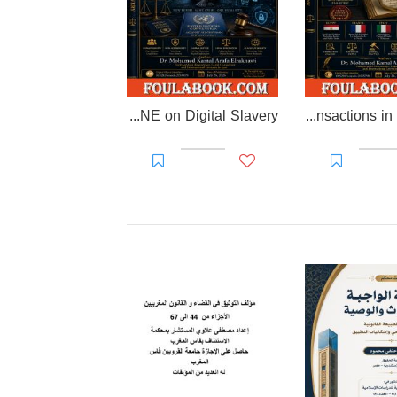
EL-RAKHAWI DOCTRINE on Digital Slavery
EL RAKHAWI MIND on the Doctrine of Simulation and Sham Transactions in Civil Law