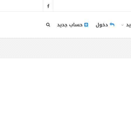
يد
دخول
حساب جديد