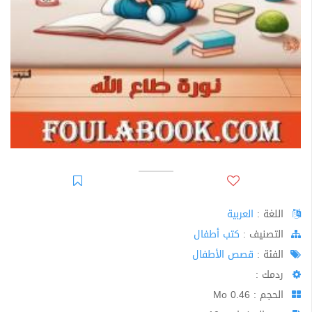
اللغة :
العربية
اﻟﺘﺼﻨﻴﻒ :
كتب أطفال
الفئة :
قصص الأطفال
ردمك :
الحجم : 0.46 Mo