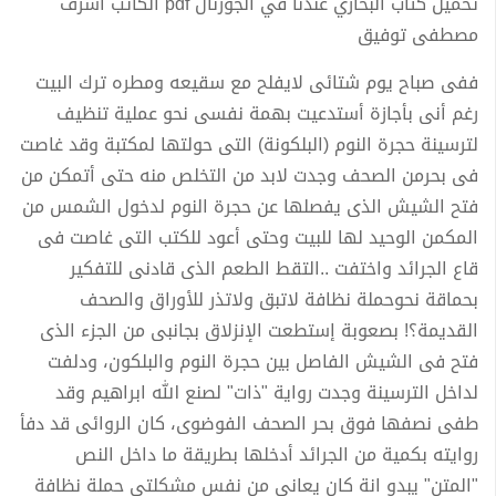
تحميل كتاب البخاري عندنا في الجورنال pdf الكاتب أشرف
مصطفى توفيق
ففى صباح يوم شتائى لايفلح مع سقيعه ومطره ترك البيت
رغم أنى بأجازة أستدعيت بهمة نفسى نحو عملية تنظيف
لترسينة حجرة النوم (البلكونة) التى حولتها لمكتبة وقد غاصت
فى بحرمن الصحف وجدت لابد من التخلص منه حتى أتمكن من
فتح الشيش الذى يفصلها عن حجرة النوم لدخول الشمس من
المكمن الوحيد لها للبيت وحتى أعود للكتب التى غاصت فى
قاع الجرائد واختفت ..التقط الطعم الذى قادنى للتفكير
بحماقة نحوحملة نظافة لاتبق ولاتذر للأوراق والصحف
القديمة؟! بصعوبة إستطعت الإنزلاق بجانبى من الجزء الذى
فتح فى الشيش الفاصل بين حجرة النوم والبلكون، ودلفت
لداخل الترسينة وجدت رواية "ذات" لصنع الله ابراهيم وقد
طفى نصفها فوق بحر الصحف الفوضوى، كان الروائى قد دفأ
روايته بكمية من الجرائد أدخلها بطريقة ما داخل النص
"المتن" يبدو انة كان يعانى من نفس مشكلتى حملة نظافة