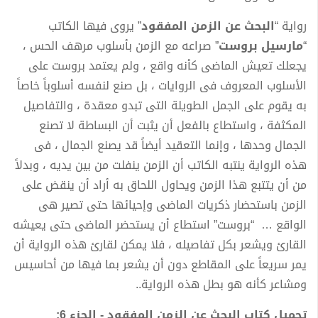
رواية “
البحث عن الزمن المفقود
” يروى فيها الكاتب
“
مارسيل بروست
” صراعه مع الزمن بأسلوب مرهف الحس ،
يجعلك تعيش الماضى كأنه واقع ، ولم يعتمد بروست على
الأسلوب المعروف فى الروايات ، بل صنع لنفسه أسلوباً خاصاً
به يقوم على الجمل الطويلة التى تبدو معقدة ، والتفاصيل
المكثفة ، واستطاع بالفعل أن يثبت أن البساطة لا تصنع
الجمال وحدها ، وإنما التعقيد أيضاً قد يصنع الجمال ، فى
هذه الرواية ينتبه الكاتب أن الزمن ينفلت من بين يديه ، وبدلاً
من أن يتتبع هذا الزمن ويحاول اللحاق به أراد أن ينقض على
الزمن باستحضار ذكريات الماضى وإحيائها حتى تصير هى
الواقع … “بروست” استطاع أن يستحضر الماضى حتى يعيشه
القارئ ويشعر بكل تفاصيله ، فلا يمكن لقارئ هذه الرواية أن
يمر سريعاً على المقاطع دون أن يشعر بما فيها من أحاسيس
ومشاعر كأنه هو بطل هذه الرواية..
تحميل كتاب البحث عن الزمن المفقود - الجزء 6: