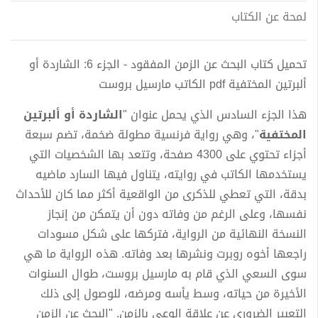
لمحة عن الكتاب
تحميل كتاب البحث عن الزمن المفقود - الجزء 6: الشاردة أو
ألبرتين المختفية pdf الكاتب مارسيل بروست
هذا الجزء السادس الذي يحمل عنوان "
الشاردة أو ألبرتين
المختفية
"، وهي رواية فرنسية مطولة ضخمة، تضم سبعة
أجزاء تحتوي على 4300 صفحة، وتتعد بها الشخصيات التي
يستخدمها الكاتب في روايته، يتناول فيها السارد ماضيه
بدقة، التي تعطي للذكرى من الواقعية أكثر مما كان للأحداث
نفسها، وعلى الرغم من وفاته دون أن يتمكن من إنجاز
النسخة النهائية من الرواية، فتركها على شكل مسودات
راجعها أخوه روبرت ونشرها بعد وفاته. هذه الرواية ما هي
سوى السعي الذي قام به مارسيل بروست، طوال السنوات
الأخيرة من حياته، وسط يأسه ومرضه، للوصول إلى ذلك
التعبير الضروري عن علاقة الوعي بالزمن. "البحث عن الزمن