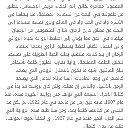
المفقود" مغامرة لكائن رائع الذكاء، مريض الإحساس، ينطلق
من طفولته في البحث عن السعادة المطلقة، فلا يلقاها في
الأسرة ولا في الحب ولا في العالم ويرى نفسه منساقا إلى
البحث عن مطلق خارج الزمان، شاأن المتصوفين من الرهبان،
فيلقاه في الفن مما يؤدي إلى اختلاط الرواية بحياة الروائي
وإلى انتهاء الكتاب لحظة يستطيع الراوي بعدما استعاد
الزمان ان يبد كتابه، فتنقلب بذلك الحية الطويلة على نفسها
لتغلق الحلقة العملاقة، رواية تقارب المليون كلمة بأشخاص
تبلغ المائتين أشبة ما تكون بالتمثال الروحي الذي يصمد
كالصخر في وجه العاديات، أنها مرثاة للدمار الذي يصنعه
الزمن بالأشياء والناس إن غفلت. ولئن كان بروست قد بدأ في
كتابة الأجزاء السبعة التي تؤلف متن روايته الكبيرة هذه، منذ
عام 1907، فإنه حين رحل عن عالمنا في عام 1922، لم يكن قد
انتهى من كتابتها كلها بعد، ومن هنا ظلت هذه الرواية التي
نشر الجزء الأخير منها في عام 1927، أي لاحقاً لموت المؤلف،
ظلت من دون اكتمال..