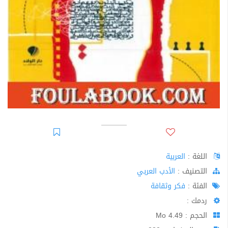
اللغة :
العربية
اﻟﺘﺼﻨﻴﻒ :
الأدب العربي
الفئة :
فكر وثقافة
ردمك :
الحجم : 4.49 Mo