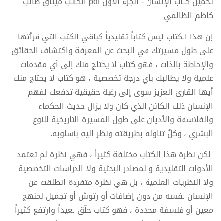
تحميل كتاب الإنسان - الجزء الأول pdf الكاتب ميثاق طالب
كاظم الظالمي
إن هذا الكتاب ليس كتاباً تقليدياً كباقي الكتب التي قرأتها
على طول مسيرتك في البحث عن المعرفة واكتشاف الحقائق
والإحاطة بالذات ، فهو كتاب لا يحتاج منك إلى أي مقدمات
علمية ولا يطالبك بأي درجة تخصصية ، هو كتاب لا يحتاج منك
أيها القارئ العزيز سوى إلى رغبة حقيقية تدفعك لفهم
الإنسان ذلك الكائن الذي كان ولا يزال حديث الحكماء
والفلاسفة والأديان على طول المسيرة التاريخية للنوع
البشري ، وكلٌ تناوله بطريقته ونظر إليه بأسلوبه.
لكن نظرة هذا الكتاب مختلفة كثيراً ، فهي نظرة لم تعتمد
الأدوات التقليدية والمصادر البحثية ولا الدراسات التخصصية
ولا النظريات العلمية ، بل هي نظرة متفردة انطلقت من
الإنسان نفسه من دون إضافات أو رتوش أو تجميل لمنهج
معين أو فلسفة محددة ، فهو كتاب حلّق بعيداً وارتفع كثيراً