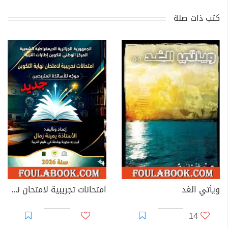
كتب ذات صلة
ويأتي الغد
امتحانات تجريبية لامتحان نهاية التكوين – موجه للأساتذة المتربصين
14