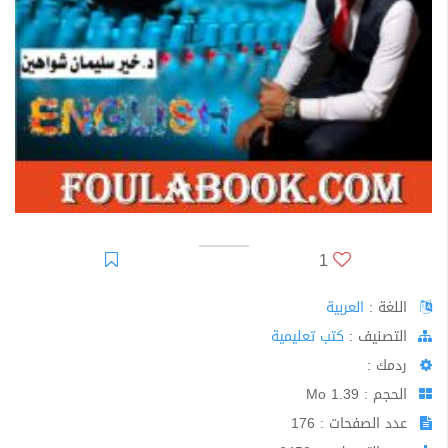
1
اللغة :
العربية
اﻟﺘﺼﻨﻴﻒ :
كتب تعليمية
ردمك :
الحجم : 1.39 Mo
عدد الصفحات : 176