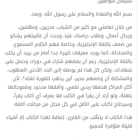
سليمان شواهين
بسم الله والصلاة والسلام على رسول الله، وبعد.
من خلال تعاملي مع كثير من الشباب، مدربين، ومعّلمين،
ورجال أعمال، وطلاب دراسات عليا، وجدت أن غالبيتهم يشكو
من ضعف باللغة الإنجليزية، وخاصة فهم الكلام المسموع،
والمحادثة، كما يوجد معيقات كبيرة جدا أمام من يريد أن يكتب
باللغة الإنجليزية، رغم أن بعضهم شارك في دورات وحصل على
شهادات، ولكن كل هذا لم يوصله إلى الحد الأدنى المطلوب،
والمشكلة أن وضعهم محير، أين يذهب لتقوية لغته؟، لأن
أكثر المراكز هدفها ربحي نفعي، وأفقها محدود وطموحاتها
باهتة، ولو أراد أن يقرأ في الكتب فلا يعرف أي كتاب يقرأ،
وسيحتاج لكتاب على الأقل في كل مجال من مجالات اللغة.
هذا الكتاب لا يتطّلب من القارئ، إضافة لهذا الكتاب إلا أشياء
قليلة متوّفرة للجميع.