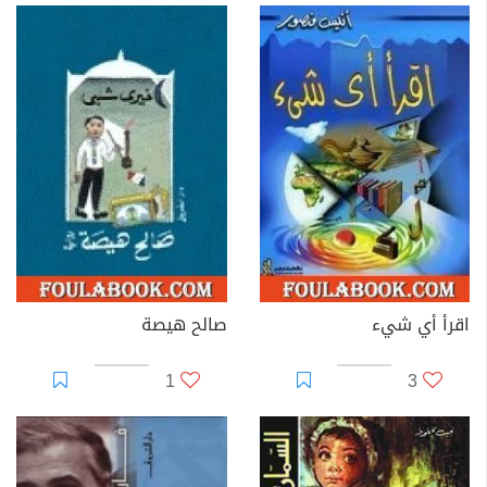
اقرأ أي شيء
صالح هيصة
1
3