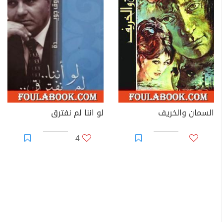
السمان والخريف
لو اننا لم نفترق
4