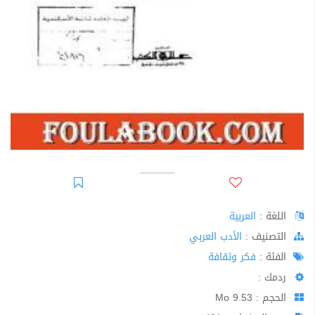
اللغة :
العربية
اﻟﺘﺼﻨﻴﻒ :
الأدب العربي
الفئة :
فكر وثقافة
ردمك :
الحجم : 9.53 Mo