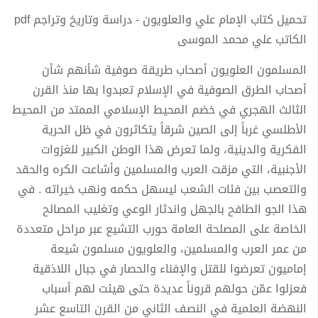
تحميل كتاب الإمام علي والعلويون - دراسة وتاريخ وتراجم pdf
الكاتب علي محمد الموسى
المسلمون العلويون أصحاب طريقة صوفية شأنهم شأن
أصحاب الطرق الصوفية في الإسلام تعبدوا بها منذ القرن
الثالث الهجري في خضم المحيط الإسلامي الممتد من المحيط
الأطلسي غرباً إلى الصين شرقاً يتكاثرون في ظل الحرية
الفكرية والدينية، ولما تعرض هذا الوطن الكبير للغزوات
الأجنبية، التي مزقت العرب والمسلمين وأشاعت الكره والحقد
والتعصب بين فئات الشعب ليسهل حكمه ونهب خيراته . في
هذا الجو الطافح بالجهل واندثار الوعي وتغليب المصالح
الخاصة على المصلحة العامة حورب التشيع عبر مراحل متعددة
من عمر العرب والمسلمين، والعلويون مسلمون شيعة
إماميون تعرضوا للقتل والإفناء والحصار في جبال اللاذقية
فعزلوا عمّن حولهم قروناً عديدة حتى هيئت لهم أسباب
النهضة العلمية في النصف الثاني من القرن التاسع عشر