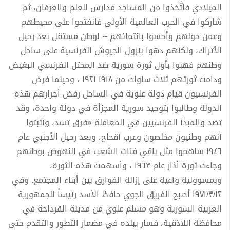
الميلادي فاتَّخذوا من المساجد مدارس للعلم والعرفان، ثم
شاركوا في الحرب العالمية الأولى فانفتحوا على محيطهم
وعمن حولهم وأحسوا بانتمائهم -- لوطن مستقل بعد رحيل
الأتراك، ولكنهم دهوا بنزول الجيوش الفرنسية على ساحل
وطنهم فهبوا بأول ثورة سورية ضد المحتل الفرنسي البغيض
ودامت ثورتهم ثلاث سنوات من ۱۹۱۸ ۱۹۲۱ ، وحينما فرض
الفرنسيون قيام دولة علوية في الساحل رفض أحرارهم هذه
الدولة وطالبوا بتوحيد سورية المجزأة في دولة واحدة، وقد
تصد والمبدأ الفرنسيين في المعاملة «فرق تسد، وأثبتوا
أنهم وطنيون مخلصون وعرب أقحاح، وبعد رحيل الأجنبي عام
١٩٤٦ ساهموا مثل باقي فئات الشعب في النهوض بوطنهم
وجاءت ثورة آذار عام ١٩٦٣ ، وأسهمت هذه الثورة،
وبمسؤولية واعية على إزالة الفوارق بين أبناء المجتمع. وفي
١٩٧١/٣/١٢ أصبح الفريق الجوي حافظ الأسد رئيساً للجمهورية
العربية السورية وهو مسلم علوي من مدينة القرداحة في
محافظة اللاذقية، فسار يبلده في مضمار التطور والتقدم حتى