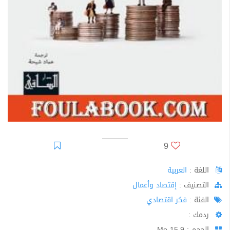
9
اللغة :
العربية
اﻟﺘﺼﻨﻴﻒ :
إقتصاد وأعمال
الفئة :
فكر اقتصادي
ردمك :
الحجم : 15.9 Mo